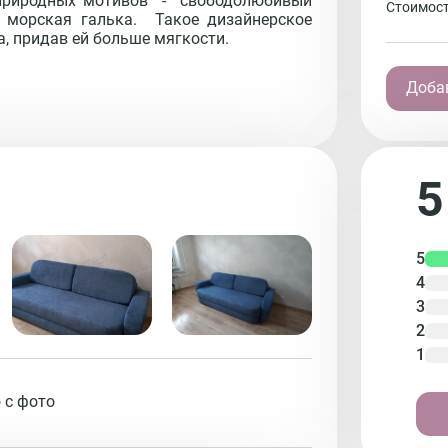
риродных мотивов  -  свободолюбивый 
Стоимост
морская галька.  Такое дизайнерское 
, придав ей больше мягкости. 
Добав
5
5
4
3
2
1
 с фото