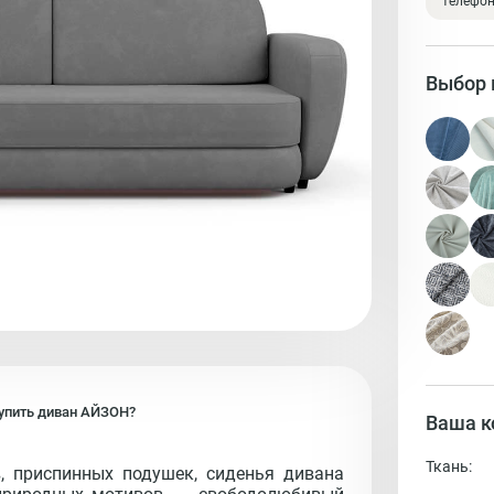
телефо
Выбор 
упить
диван
АЙЗОН?
Ваша к
Ткань:
 приспинных подушек, сиденья дивана 