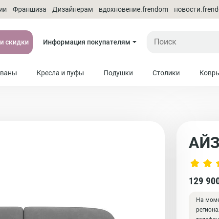
ии
Франшиза
Дизайнерам
вдохновение.frendom
новости.fren
 и скидки
Информация покупателям
ваны
Кресла и пуфы
Подушки
Столики
Ковр
АЙ
129 90
На моме
региона