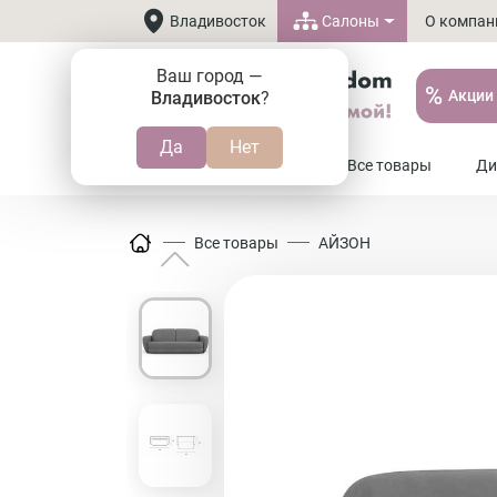
Салоны
Владивосток
О компан
Ваш город —
%
Акции
Владивосток
?
8 (800) 505-37-20
Все товары
Ди
Все товары
АЙЗОН