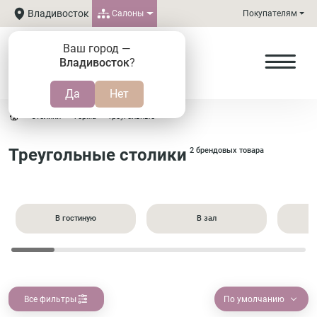
Владивосток
Салоны
Покупателям
Ваш город —
Владивосток
?
Столики
Форма
Треугольные
Треугольные столики
2 брендовых товара
В гостиную
В зал
Все фильтры
По умолчанию