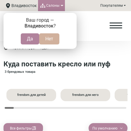
Владивосток
Салоны
Покупателям
Ваш город —
Владивосток
?
Кресла и пуфы
Куда?
Куда поставить кресло или пуф
3 брендовых товара
frendom.для детей
frendom.для него
fr
Все фильтры
По умолчанию