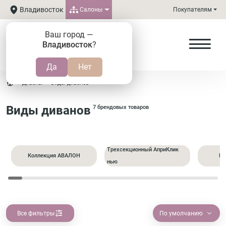
Владивосток
Салоны
Покупателям
Ваш город —
Владивосток
?
Диваны
Виды диванов
Виды диванов
7 брендовых товаров
Трехсекционный АприКлик
Коллекция АВАЛОН
Пр
нью
Все фильтры
По умолчанию