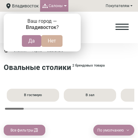
Владивосток
Салоны
Покупателям
Ваш город —
Владивосток
?
Столики
Форма
Овальные
Овальные столики
2 брендовых товара
В гостиную
В зал
Все фильтры
По умолчанию