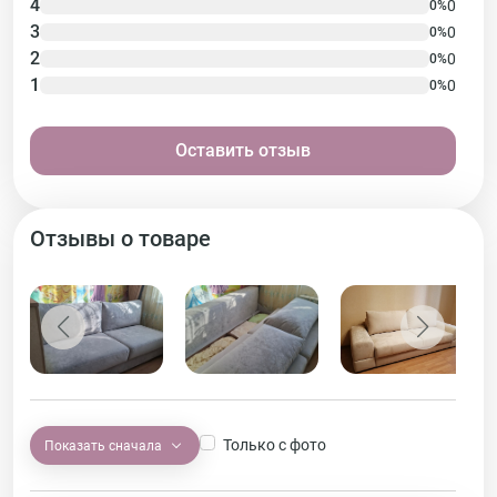
4
0
0%
3
0
0%
2
0
0%
1
0
0%
Оставить отзыв
Отзывы о товаре
Только с фото
Показать сначала