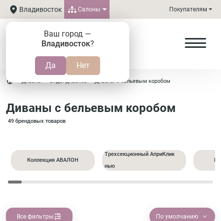
Владивосток
Салоны
Покупателям
Ваш город —
Владивосток
?
Диваны
Виды диванов
Диваны с бельевым коробом
Диваны с бельевым коробом
49 брендовых товаров
Трехсекционный АприКлик
Коллекция АВАЛОН
Пр
нью
Все фильтры
По умолчанию