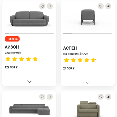
новинка
АЙЗОН
АСПЕН
Диван прямой
Пуф квадратный A72O
129 900 ₽
24 500 ₽