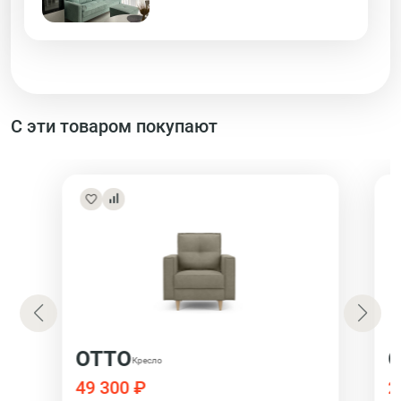
С эти товаром покупают
ОТТО
Кресло
49 300 ₽
2