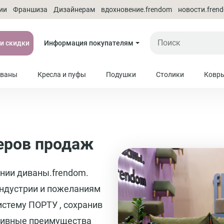
ии
Франшиза
Дизайнерам
вдохновение.frendom
новости.fren
 и скидки
Информация покупателям
ваны
Кресла и пуфы
Подушки
Столики
Ковр
еров продаж
ании диваны.frendom.
индустрии и пожеланиям
истему ПОРТУ , сохранив
ктивные преимущества