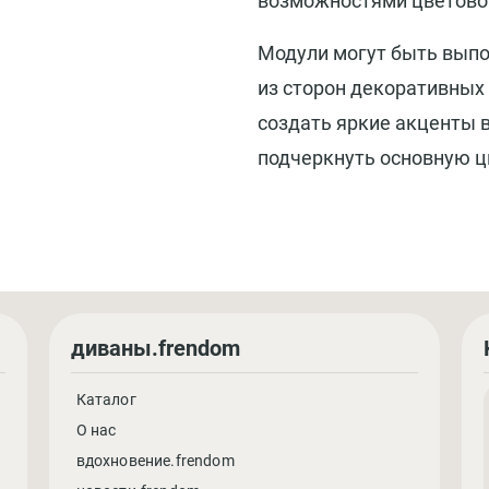
возможностями цветово
Модули могут быть выпол
из сторон декоративных
создать яркие акценты 
подчеркнуть основную ц
диваны.frendom
Каталог
О нас
вдохновение.frendom