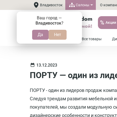
Салоны
Владивосток
О компан
Ваш город —
%
Акции
Владивосток
?
8 (800) 505-37-20
Все товары
Ди
13.12.2023
ПОРТУ — один из лид
ПОРТУ - один из лидеров продаж комп
Следуя трендам развития мебельной 
покупателей, мы создали модульную с
дизайнерские особенности и констру